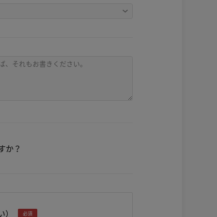
すか？
い）
必須