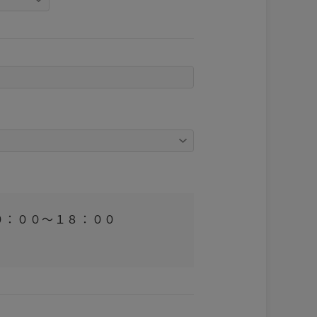
：００～１８：００