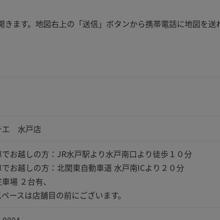
apが開きます。地図右上の「送信」ボタンから携帯電話に地図を送
チエ 水戸店
車でお越しの方：JR水戸駅より水戸南口より徒歩１０分
車でお越しの方：北関東自動車道 水戸南ICより２０分
駐車場 ２台有、
スペースは店舗目の前にございます。