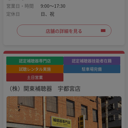
営業日・時間
9:00～17:30
定休日
日、祝
店舗の詳細を見る
認定補聴器専門店
認定補聴器技能者在籍
試聴レンタル実施
駐車場完備
土日営業
（株）関東補聴器 宇都宮店