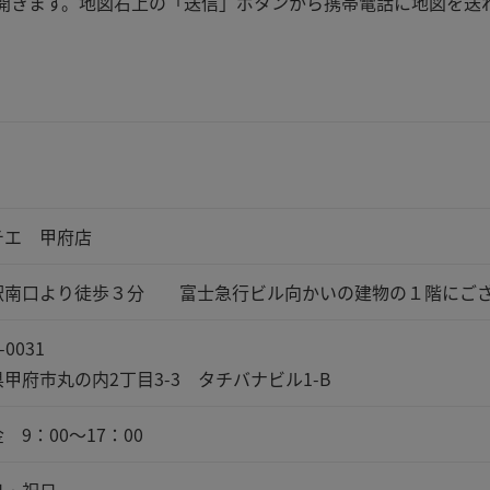
apが開きます。地図右上の「送信」ボタンから携帯電話に地図を送
チエ 甲府店
駅南口より徒歩３分 富士急行ビル向かいの建物の１階にご
-0031
甲府市丸の内2丁目3-3 タチバナビル1-B
 9：00～17：00