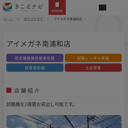
販売店検索
ホーム
販売店を探す
アイメガネ南浦和店
アイメガネ南浦和店
認定補聴器技能者在籍
試聴レンタル実施
駐車場完備
土日営業
店舗紹介
試聴機を2週間お貸出し可能です。