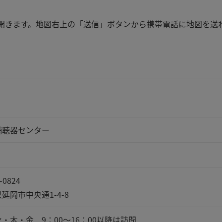
apが開きます。地図右上の「送信」ボタンから携帯電話に地図を送
補聴器センター
-0824
延岡市中央通1-4-8
・木・金 9：00～16：00以降は訪問