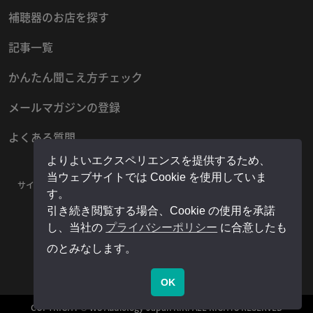
補聴器のお店を探す
記事一覧
かんたん聞こえ方チェック
メールマガジンの登録
よくある質問
よりよいエクスペリエンスを提供するため、
当ウェブサイトでは Cookie を使用していま
サイトマップ
プライバシーポリシー
お問い合わせ
運営者情報
す。
販売店様用マイページ
引き続き閲覧する場合、Cookie の使用を承諾
し、当社の
プライバシーポリシー
に合意したも
のとみなします。
OK
COPYRIGHT © WS Audiology Japan K.K. ALL RIGHTS RESERVED