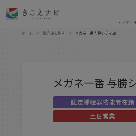
トップ
ホーム
販売店を探す
メガネ一番 与勝シティ店
メガネ一番 与勝
認定補聴器技能者在籍
土日営業