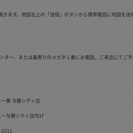
apが開きます。地図右上の「送信」ボタンから携帯電話に地図を送
ンター、または最寄りのメガネ１番にお電話、ご来店にてご予
ネ一番 与勝シティ店
エー与勝シティ店内1F
-2311