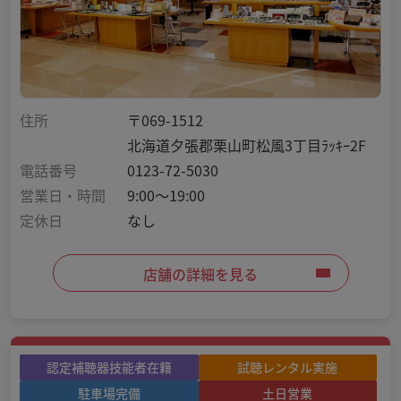
住所
〒069-1512
北海道夕張郡栗山町松風3丁目ﾗｯｷｰ2F
電話番号
0123-72-5030
営業日・時間
9:00～19:00
定休日
なし
店舗の詳細を見る
認定補聴器技能者在籍
試聴レンタル実施
駐車場完備
土日営業