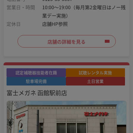
営業日・時間
10:00～19:00（毎月第2金曜日はノー残
業デー実施）
定休日
店舗HP参照
店舗の詳細を見る
認定補聴器技能者在籍
試聴レンタル実施
駐車場完備
土日営業
富士メガネ 函館駅前店