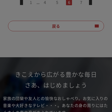
1
...
4
5
6
7
戻る
きこえから広がる豊かな毎日
さあ
、
はじめましょう
家族の団欒や友人との愉快なおしゃべり。
お気に入りの
音楽や大好きなテレビ・・・。
あなたの身の周りにはた