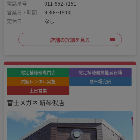
電話番号
011-852-7151
営業日・時間
9:30～19:00
定休日
なし
店舗の詳細を見る
認定補聴器専門店
認定補聴器技能者在籍
試聴レンタル実施
駐車場完備
土日営業
富士メガネ 新琴似店