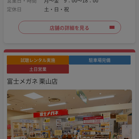
営業日・時間
月～金 9：00～18：00
定休日
土・日・祝
店舗の詳細を見る
試聴レンタル実施
駐車場完備
土日営業
富士メガネ 栗山店