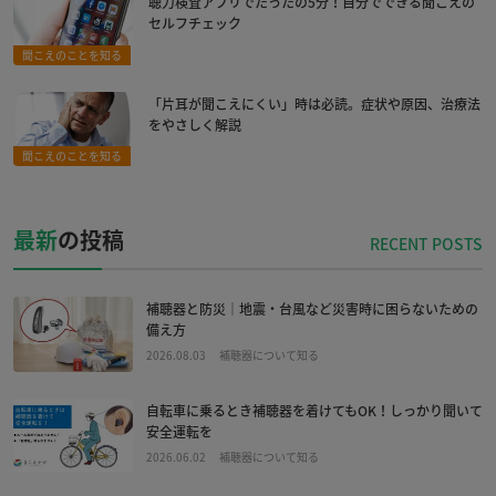
聴力検査アプリでたったの5分！自分でできる聞こえの
セルフチェック
聞こえのことを知る
「片耳が聞こえにくい」時は必読。症状や原因、治療法
をやさしく解説
聞こえのことを知る
最新
の投稿
補聴器と防災｜地震・台風など災害時に困らないための
備え方
2026.08.03
補聴器について知る
自転車に乗るとき補聴器を着けてもOK！しっかり聞いて
安全運転を
2026.06.02
補聴器について知る