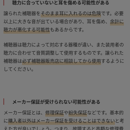
聴力に合っていないと耳を傷める可能性がある
譲られた補聴器を
そのまま耳に入れるのは危険
です。必要
以上に大きな音が出ている場合があり、耳を傷め、
余計に
聴力が悪化する可能性
もあるからです。
補聴器は聴力によって対応する器種が違い、また装用者の
聴力に合わせて音質調整して使用するものです。譲られた
補聴器は
必ず補聴器販売店に相談してから使用
するように
してください。
メーカー保証が受けられない可能性がある
メーカー保証とは、
修理保証
や
紛失保証
などです。基本的
に
購入者以外はメーカー保証を受けることはできない
と考
えた方が良いでしょう。つまり、故障すると高額な修理費