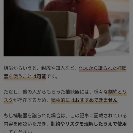
結論からいうと、親戚や知人など、
他人から譲られた
補聴
器を使うことは
可能
です。
ただし、他の人からもらった補聴器には、様々な
制約とリ
スク
が存在するため、
積極的には
おすすめできません
。
もし補聴器を譲られた場合は、この記事に記載されている
内容を確認いただき、
制約やリスクを理解したうえで使用
してください。