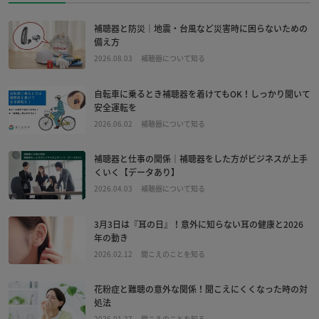
補聴器と防災｜地震・台風など災害時に困らないための
備え方
2026.08.03
補聴器について知る
自転車に乗るとき補聴器を着けてもOK！しっかり聞いて
安全運転を
2026.06.02
補聴器について知る
補聴器と仕事の関係｜補聴器をした方がビジネスが上手
くいく【データあり】
2026.04.03
補聴器について知る
3月3日は『耳の日』！意外に知らない耳の健康と2026
年の動き
2026.02.12
聞こえのことを知る
花粉症と難聴の意外な関係！聞こえにくくなった時の対
処法
2026.01.27
聞こえのことを知る