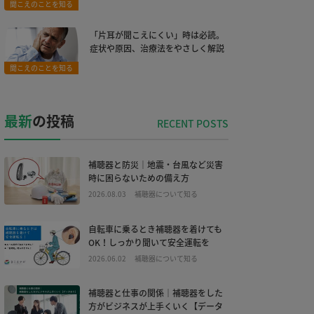
聞こえのことを知る
「片耳が聞こえにくい」時は必読。
症状や原因、治療法をやさしく解説
聞こえのことを知る
最新
の投稿
補聴器と防災｜地震・台風など災害
時に困らないための備え方
2026.08.03
補聴器について知る
自転車に乗るとき補聴器を着けても
OK！しっかり聞いて安全運転を
2026.06.02
補聴器について知る
補聴器と仕事の関係｜補聴器をした
方がビジネスが上手くいく【データ