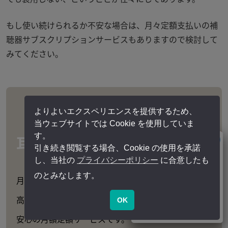
もし使い続けられるか不安な場合は、月々定額支払いの補
聴器サブスクリプションサービスもありますので検討して
みてください。
よりよいエクスペリエンスを提供するため、
当ウェブサイトでは Cookie を使用していま
す。
耳より定額プラン
引き続き閲覧する場合、Cookie の使用を承諾
し、当社の
プライバシーポリシー
に合意したも
のとみなします。
月々3,600円（税込）からの手頃な料金で
高性能の補聴器を使い続けられる
OK
安心の月額定額サービスです。