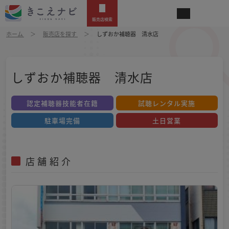
販売店検索
ホーム
販売店を探す
しずおか補聴器 清水店
しずおか補聴器 清水店
認定補聴器技能者在籍
試聴レンタル実施
駐車場完備
土日営業
店舗紹介