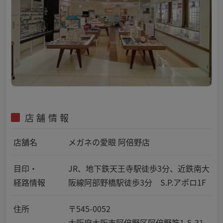
店舗情報
店舗名
メガネの愛眼 阿倍野店
目印・
JR、地下鉄天王寺駅徒歩3分、近鉄南大
経路情報
阪線阿部野橋駅徒歩3分 S.P.アポロ1F
住所
〒545-0052
大阪府大阪市阿倍野区阿倍野筋1-5-31