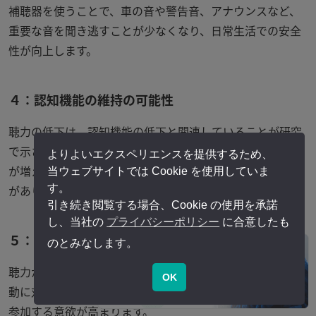
補聴器を使うことで、車の音や警告音、アナウンスなど、
重要な音を聞き逃すことが少なくなり、日常生活での安全
性が向上します。
４：認知機能の維持の可能性
聴力の低下は、認知機能の低下と関連していることが研究
で示されています。補聴器を使うことで、聴覚情報の入力
よりよいエクスペリエンスを提供するため、
が増え、脳が活性化され、認知機能の維持に役立つ可能性
当ウェブサイトでは Cookie を使用していま
す。
があります。
引き続き閲覧する場合、Cookie の使用を承諾
し、当社の
プライバシーポリシー
に合意したも
５：自信の回復
のとみなします。
聴力が改善されることで、他者との交流や公共の場での活
OK
動に対する自信が回復します。これにより、積極的に社会
参加する意欲が高まります。