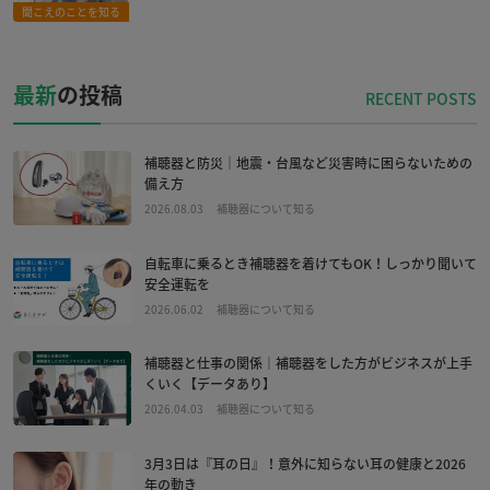
聞こえのことを知る
最新
の投稿
補聴器と防災｜地震・台風など災害時に困らないための
備え方
2026.08.03
補聴器について知る
自転車に乗るとき補聴器を着けてもOK！しっかり聞いて
安全運転を
2026.06.02
補聴器について知る
補聴器と仕事の関係｜補聴器をした方がビジネスが上手
くいく【データあり】
2026.04.03
補聴器について知る
3月3日は『耳の日』！意外に知らない耳の健康と2026
年の動き