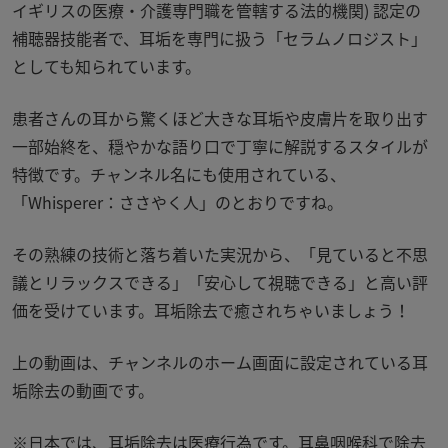
イギリスの医療・介護専門職を管轄する法的機関
)
認定の
補聴器技能者で、耳垢を専門に扱う「セラムノロジスト」
としても知られています。
患者さんの耳から驚くほど大きな耳垢や皮膚片を取り出す
一部始終を、穏やかな語り口で丁寧に解説するスタイルが
特徴です。チャンネル名にも使用されている、
「Whisperer：ささやく人」のとおりですね。
その熟練の技術と落ち着いた実況から、「見ていると不思
議とリラックスできる」「安心して視聴できる」と高い評
価を受けています。耳垢除去で癒されちゃいましょう！
上の動画は、チャンネルのホーム画面に設定されている耳
垢除去の動画です。
※日本では、耳垢除去は医療行為です。耳鼻咽喉科で除去