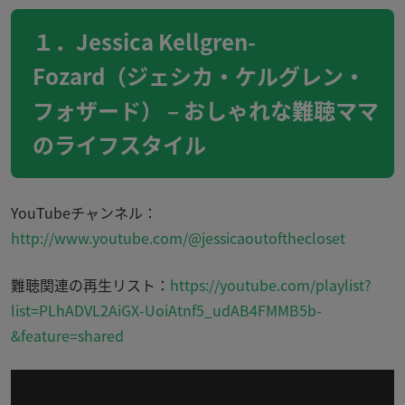
１．Jessica Kellgren-
Fozard（ジェシカ・ケルグレン・
フォザード） – おしゃれな難聴ママ
のライフスタイル
YouTubeチャンネル：
http://www.youtube.com/@jessicaoutofthecloset
難聴関連の再生リスト：
https://youtube.com/playlist?
list=PLhADVL2AiGX-UoiAtnf5_udAB4FMMB5b-
&feature=shared