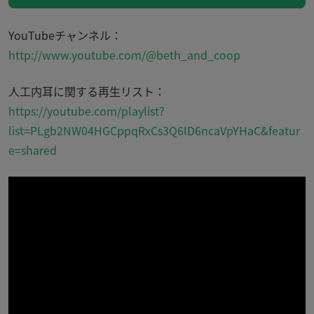
YouTubeチャンネル：
http://www.youtube.com/@beth_and_coop
人工内耳に関する再生リスト：
https://youtube.com/playlist?
list=PLgb2NW04HGCppqRxCs3Q6ID6ncaVpYHaC&featur
e=shared