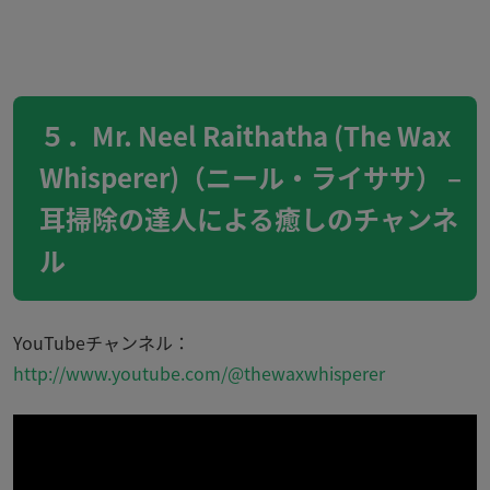
５．Mr. Neel Raithatha (The Wax
Whisperer)（ニール・ライササ） –
耳掃除の達人による癒しのチャンネ
ル
YouTubeチャンネル：
http://www.youtube.com/@thewaxwhisperer