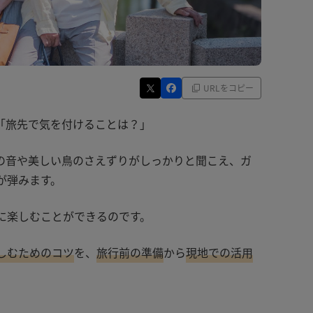
URLをコピー
「旅先で気を付けることは？」
の音や美しい鳥のさえずりがしっかりと聞こえ、ガ
が弾みます。
に楽しむことができるのです。
しむためのコツ
を、
旅行前の準備
から
現地での活用