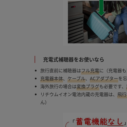
充電式補聴器をお使いなら
旅行直前に補聴器は
フル充電
に（充電器も
充電器本体
、
ケーブル
、
ACアダプター
を
海外旅行の場合は
変換プラグ
も必要です、
リチウムイオン電池内蔵の充電器は、
飛行
ん）