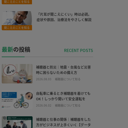
聞こえのことを知る
「片耳が聞こえにくい」時は必読。
症状や原因、治療法をやさしく解説
聞こえのことを知る
最新
の投稿
補聴器と防災｜地震・台風など災害
時に困らないための備え方
2026.08.03
補聴器について知る
自転車に乗るとき補聴器を着けても
OK！しっかり聞いて安全運転を
2026.06.02
補聴器について知る
補聴器と仕事の関係｜補聴器をした
方がビジネスが上手くいく【データ