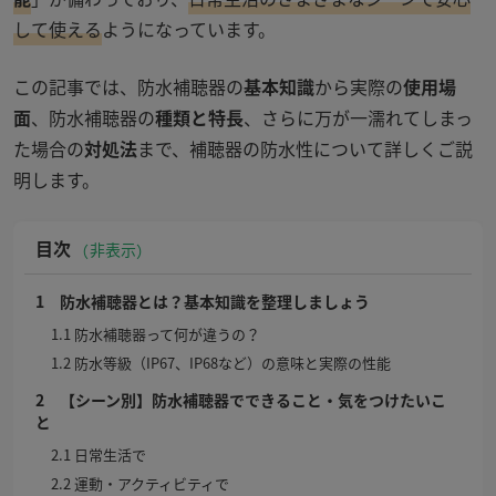
して使える
ようになっています。
この記事では、防水補聴器の
基本知識
から実際の
使用場
面
、防水補聴器の
種類と特長
、さらに万が一濡れてしまっ
た場合の
対処法
まで、補聴器の防水性について詳しくご説
明します。
目次
非表示
1 防水補聴器とは？基本知識を整理しましょう
1.1 防水補聴器って何が違うの？
1.2 防水等級（IP67、IP68など）の意味と実際の性能
2 【シーン別】防水補聴器でできること・気をつけたいこ
と
2.1 日常生活で
2.2 運動・アクティビティで