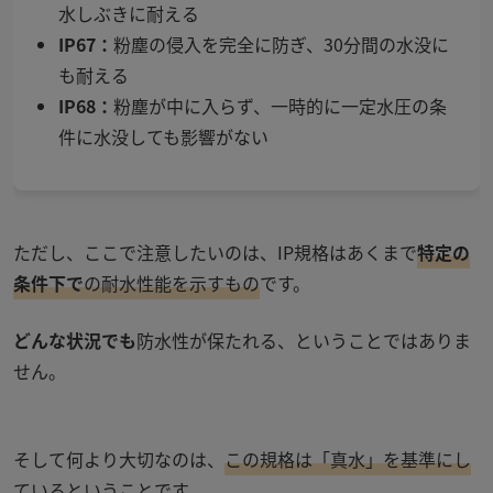
水しぶきに耐える
IP67
：
粉塵の侵入を完全に防ぎ、
30
分間の水没に
も耐える
IP68
：
粉塵が中に入らず、一時的に一定水圧の条
件に水没しても影響がない
ただし、ここで注意したいのは、
IP
規格はあくまで
特定の
条件下で
の耐水性能を示すもの
です。
どんな状況でも
防水性が保たれる、ということではありま
せん。
そして何より大切なのは、
この規格は「真水」を基準にし
ている
ということです。