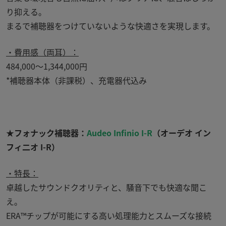
り抑える。
まるで補聴器をつけていないような快適さを実現します。
・費用感（両耳）：
484,000～
1,344,000
円
*補聴器本体（非課税）、充電器代込み
★フォナック補聴器：
Audeo Infinio I-R
（オーデオ イン
フィ二オ I-R）
・特長：
卓越したサウンドクオリティと、騒音下でも快適な聞こ
え。
ERA™
チップが可能にする高い処理能力とスムーズな接続