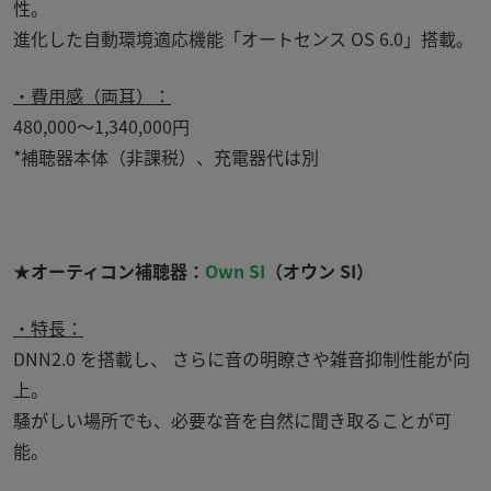
性。
進化した自動環境適応機能「オートセンス
OS 6.0
」搭載。
・費用感（両耳）：
480,000～
1,340,000
円
*
補聴器本体（非課税）、充電器代は別
★オーティコン補聴器：
Own SI
（オウン SI）
・特長：
DNN2.0 を搭載し、 さらに音の明瞭さや雑音抑制性能が向
上。
騒がしい場所でも、必要な音を自然に聞き取ることが可
能。